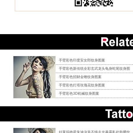
手臂彩色印度安女郎纹身图案
手臂彩色新传统全彩玄武龙头龟身蛇尾纹身图
手臂彩色招财金蟾纹身图案
手臂彩色灯塔玫瑰花纹身图案
手臂彩色3D机械纹身图案
好莱坞艳星朱迪泳装不慎走光暴露私处骷髅纹