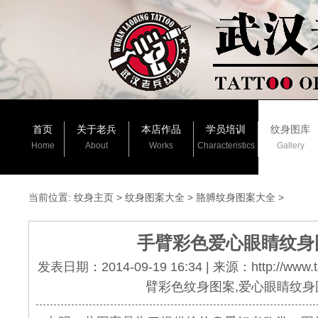
首页
关于老兵
本店作品
学员培训
纹身图库
Home
About
Works
Characteristics
Gallery
当前位置:
纹身主页
>
纹身图案大全
>
胳膊纹身图案大全
>
手臂彩色爱心眼睛纹身
发表日期：2014-09-19 16:34 | 来源：http://www.
臂彩色纹身图案,爱心眼睛纹身