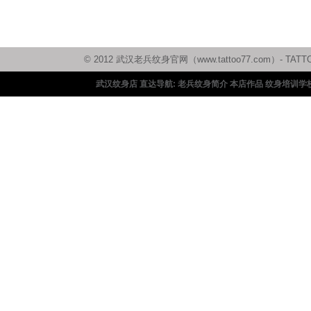
© 2012 武汉老兵纹身官网（www.tattoo77.com）
武汉纹身店 直达导航:
老兵纹身简介
本店作品
纹身培训学