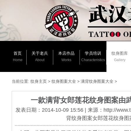
首页
关于老兵
本店作品
学员培训
纹身图库
Home
About
Works
Characteristics
Gallery
当前位置:
纹身主页
>
纹身图案大全
>
满背纹身图案大全
>
一款满背女郎莲花纹身图案由
发表日期：2014-10-09 15:56 | 来源：http://www.
背纹身图案女郎莲花纹身图