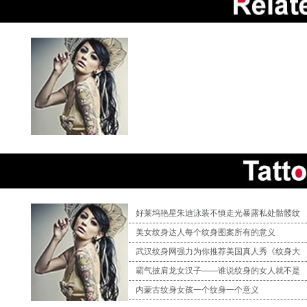
好莱坞艳星朱迪泳装不慎走光暴露私处骷髅纹
美女纹身达人每个纹身图案所有的意义
武汉纹身网强力为你推荐美国真人秀《纹身大
霸气披肩龙女汉子——谁说纹身的女人就不是
内蒙古纹身女孩一个纹身一个意义