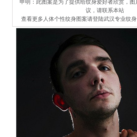
申明：此图案是为了提供给纹身爱好者欣赏，图
议，请联系本站
查看更多人体个性纹身图案请登陆武汉专业纹身店 www.