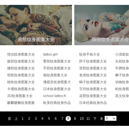
肩部纹身图案大全
脚部纹身图案大全
情侣纹身图案大全
tattoo girl
纹身手稿大全
小清新纹
腹部纹身图案大全
臀部纹身图案大全
脖子纹身图案大全
头部纹身
腰部纹身图案大全
手部纹身图案大全
背部纹身图案大全
半胛纹身
明星纹身图案大全
狼纹身图案大全
老虎纹身图案大全
狮子纹身
鲤鱼纹身图案大全
佛观音纹身图案大
蝎子纹身图案大全
动物纹身
卡通纹身图案大全
日本纹身图案大全
字符纹身图案大全
蛇纹身图
3D纹身图案大全
school tattoo大
花臂纹身图案大全
英文纹身
麒麟貔貅纹身图案
欧美经典纹身作品
日本经典纹身作品
8
首
上
1
2
3
4
5
6
7
9
10
11
下
末
页
一
一
页