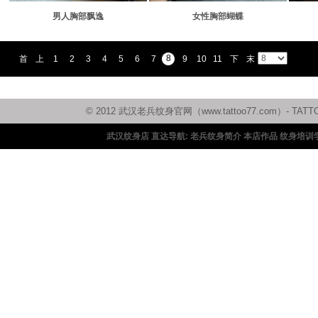
男人胸部飘逸
女性胸部蝴蝶
8
首
上
1
2
3
4
5
6
7
9
10
11
下
末
页
一
一
页
页
页
© 2012 武汉老兵纹身官网（www.tattoo77.com）
武汉纹身店 直达导航:
老兵纹身简介
本店作品
纹身培训