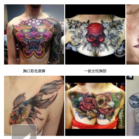
页
页
胸口彩色唐狮
一款女性胸部