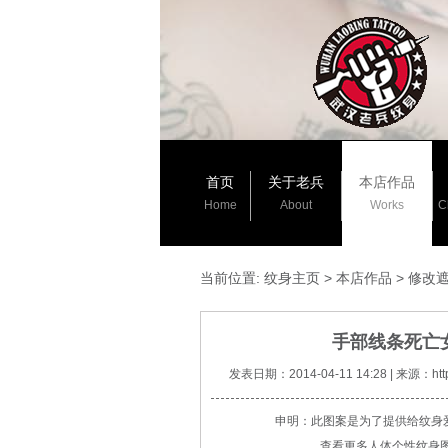
首页
关于老兵
本店作品
Home
About
Works
C
当前位置:
纹身主页
>
本店作品
>
修改
手部线条死亡
发表日期：2014-04-11 14:28 | 来源：h
申明：此图案是为了提供给纹身
查看更多人体个性纹身图案请