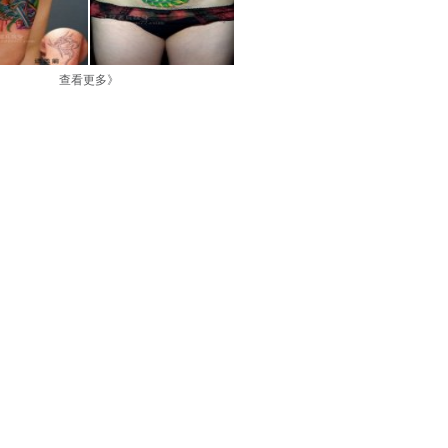
查看更多》