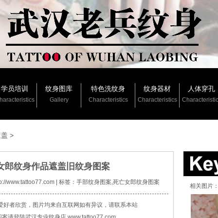
学员培训
纹身图库
特色洗纹身
纹身器材
人体穿孔
haracteristics
Gallery
Characteristics
Characteristics
Characteristi
遮盖
>
女郎纹身作品遮盖旧纹身图案
ttp://www.tattoo77.com | 标签：手部纹身图案,死亡女郎纹身图案
相关图片：
爱好者欣赏，图片均来自互联网如有异议，请联系本站
登陆武汉专业纹身店 www.tattoo77.com