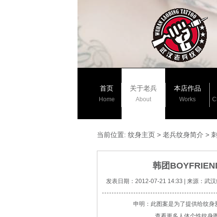
首页
关于老兵
本店作品
Home
About
Works
C
当前位置:
纹身主页
>
老兵纹身简介
>
韩团BOYFRI
发表日期：2012-07-21 14:33 | 来源：
申明：此图案是为了提供给纹身
查看更多人体个性纹身图案请