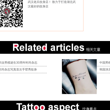
武汉老兵纹身店！ 致力于打造湖北武
汉最好的纹身店
职业男模诞生30周年时尚杂志
中国男
时尚杂志写真首次手臂秀纹身
韩国演