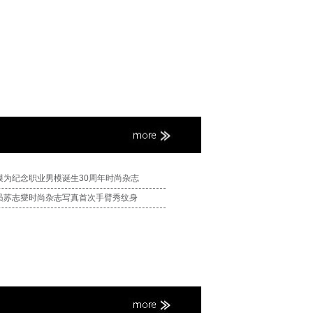
模为纪念职业男模诞生30周年时尚杂志
员苏志燮时尚杂志写真首次手臂秀纹身