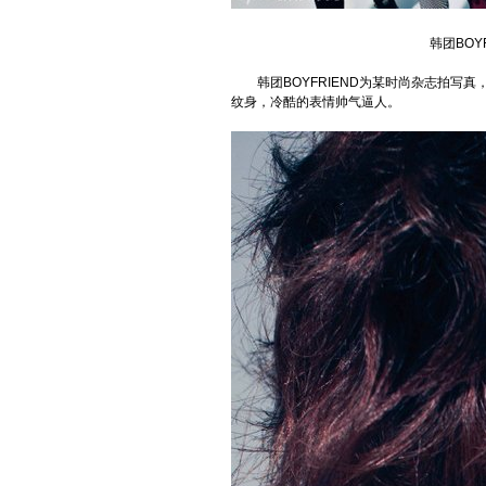
韩团BOY
韩团BOYFRIEND为某时尚杂志拍写真
纹身，冷酷的表情帅气逼人。