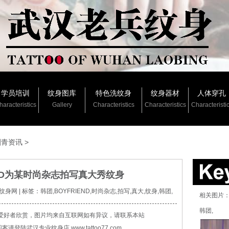
学员培训
纹身图库
特色洗纹身
纹身器材
人体穿孔
haracteristics
Gallery
Characteristics
Characteristics
Characteristi
刺青资讯
>
END为某时尚杂志拍写真大秀纹身
武汉纹身网 | 标签：韩团,BOYFRIEND,时尚杂志,拍写,真大,纹身,韩团,
相关图片：韩
韩团,
爱好者欣赏，图片均来自互联网如有异议，请联系本站
登陆武汉专业纹身店 www.tattoo77.com