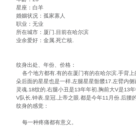
星座：白羊​
婚姻状况：孤家寡人​
职业：无业​
所在城市：厦门.目前在哈尔滨​
业余爱好：金属.死亡核.
纹身出处、年份、价格：​
各个地方都有.有的在厦门有的在哈尔滨.手背上的mar
朵后面的星星也是一样.左腿星星骷髅17.左臂内
灵魂.18纹的.右腿小丑是13年年初.胸前大V是13
V队长.钟表.皇冠.上帝之眼.都是今年11月份.后腰
纹身的感觉：
每一种疼痛都有意义。​