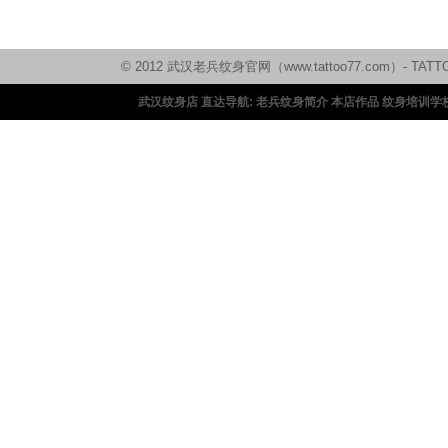
© 2012 武汉老兵纹身官网（www.tattoo77.com）
武汉纹身店 直达导航:
老兵纹身简介
本店作品
纹身培训学