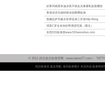
好莱坞艳星朱迪泳装不慎走光暴露私处骷髅纹
香港演员马德钟新添假图腾纹身
西藏拉萨市极乐世界纹身工作室http://blog.
球星C罗女友拍狂野诱惑写真（图文）
东莞555纹身馆www.555wenshen.com
© 2012 武汉老兵纹身官网（www.tattoo77.com）
武汉纹身店 直达导航:
老兵纹身简介
本店作品
纹身培训