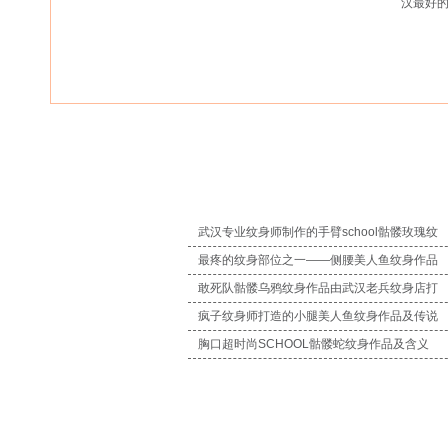
汉最好
武汉专业纹身师制作的手臂school骷髅玫瑰纹
最疼的纹身部位之一——侧腰美人鱼纹身作品
敢死队骷髅乌鸦纹身作品由武汉老兵纹身店打
疯子纹身师打造的小腿美人鱼纹身作品及传说
胸口超时尚SCHOOL骷髅蛇纹身作品及含义