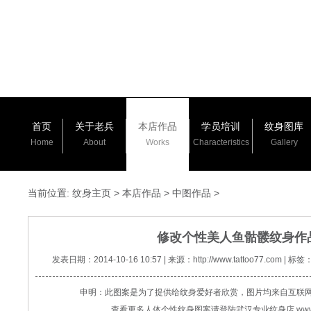
首页
关于老兵
本店作品
学员培训
纹身图库
Home
About
Works
Characteristics
Gallery
当前位置:
纹身主页
>
本店作品
>
中图作品
>
修改个性美人鱼骷髅纹身作
发表日期：2014-10-16 10:57 | 来源：http://www.tattoo77.c
申明：此图案是为了提供给纹身爱好者欣赏，图片均来自互联
查看更多人体个性纹身图案请登陆武汉专业纹身店 www.tat