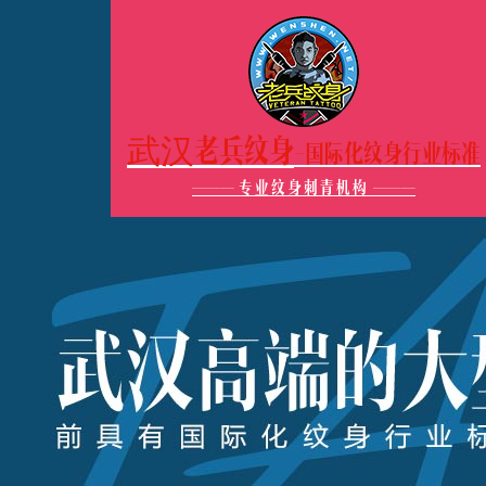
武汉老兵纹身
-国际化纹身行业标准
———
专业纹身刺青机构
———