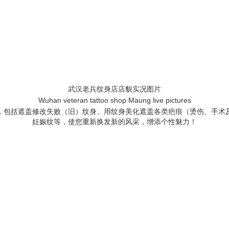
武汉老兵纹身店店貌实况图片
Wuhan veteran tattoo shop Maung live pictures
包括遮盖修改失败（旧）纹身、用纹身美化遮盖各类疤痕（烫伤、手术及
妊娠纹等，使您重新换发新的风采，增添个性魅力！