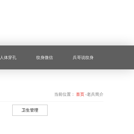
人体穿孔
纹身微信
兵哥说纹身
当前位置：
首页
-老兵简介
卫生管理