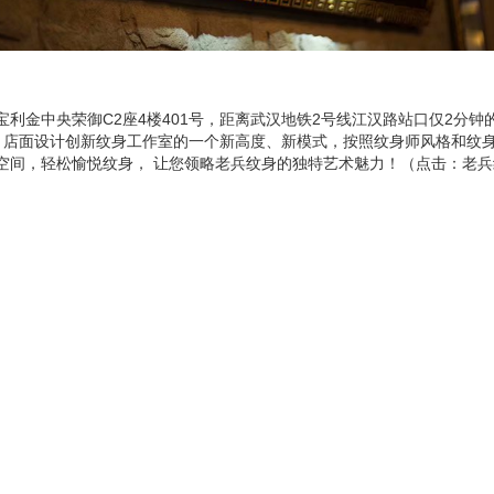
金中央荣御C2座4楼401号，距离武汉地铁2号线江汉路站口仅2分钟
棚等，店面设计创新纹身工作室的一个新高度、新模式，按照纹身师风格和纹
身空间，轻松愉悦纹身， 让您领略老兵纹身的独特艺术魅力！（点击：老