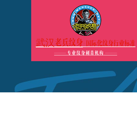
武汉老兵纹身
-国际化纹身行业标准
———
专业纹身刺青机构
———