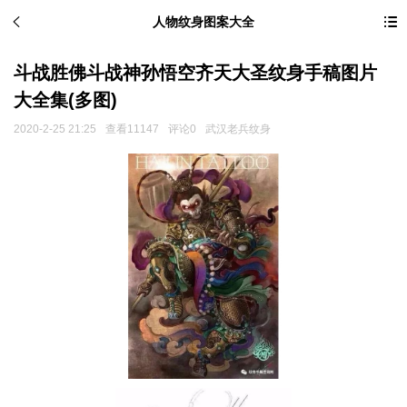
人物纹身图案大全
斗战胜佛斗战神孙悟空齐天大圣纹身手稿图片
大全集(多图)
2020-2-25 21:25
查看11147
评论0
武汉老兵纹身