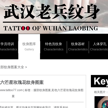
学员培训
纹身图库
特色洗纹身
纹身器材
人体穿孔
haracteristics
Gallery
Characteristics
Characteristics
Characteristi
腿部纹身图案大全
>
色六芒星玫瑰花纹身图案
p://www.tattoo77.com | 标签：腿部纹身图案,彩色六芒星玫瑰花纹身图
相关图片：
案
爱好者欣赏，图片均来自互联网如有异议，请联系本站