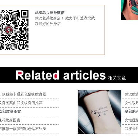
武汉老兵纹身微信
武汉老兵纹身店！ 致力于打造湖北武
汉最好的纹身店
一款腿部卡通彩色猫咪纹身图
武汉纹
纹身图案由武汉纹身店推荐
女性玫
l女郎纹身图案
腿部彩色
瑰花纹身图案
女性腿
店推荐一款腿部彩色钻石纹身
武汉最