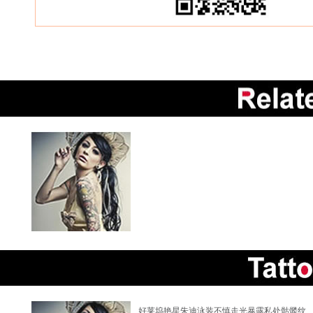
好莱坞艳星朱迪泳装不慎走光暴露私处骷髅纹