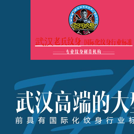
武汉老兵纹身
-国际化纹身行业标准
———
专业纹身刺青机构
———