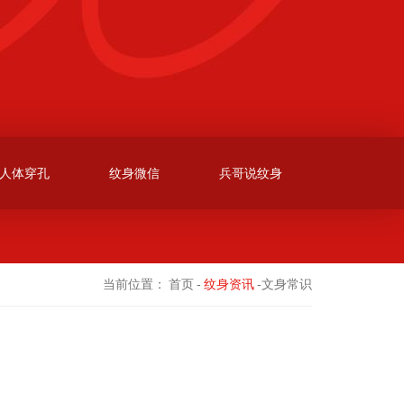
人体穿孔
纹身微信
兵哥说纹身
当前位置：
首页
-
纹身资讯
-文身常识