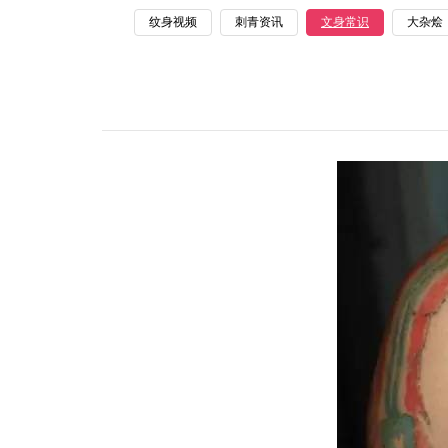
纹身视频
刺青资讯
文身常识
大杂烩