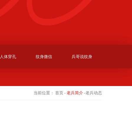
人体穿孔
纹身微信
兵哥说纹身
当前位置：
首页
-
老兵简介
-老兵动态