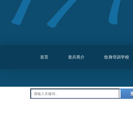
首页
老兵简介
纹身培训学校