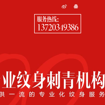
服务热线：
13720349386