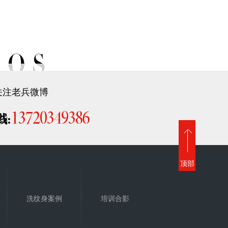
关注老兵微博
13720349386
线:
顶部
洗纹身案例
培训合影