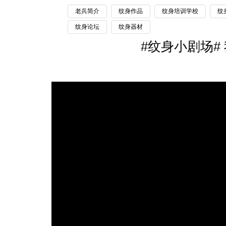
老兵简介
纹身作品
纹身培训学校
纹
纹身论坛
纹身器材
#纹身小剧场#