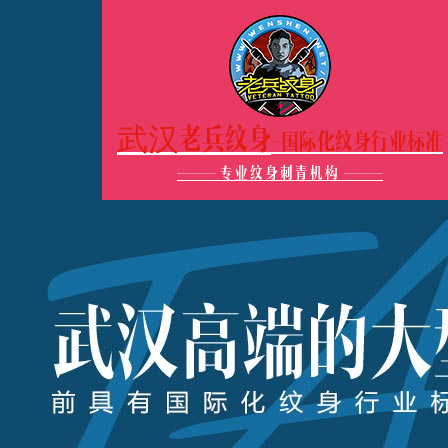
武汉老兵纹身
-国际化纹身行业标准
———
专业纹身刺青机构
———