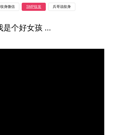
纹身微信
SMP纹发
兵哥说纹身
个好女孩 ...