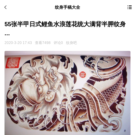
纹身手稿大全
55张半甲日式鲤鱼水浪莲花统大满背半胛纹身
...
2020-3-20 17:43
查看7498
评论0
纹身吧