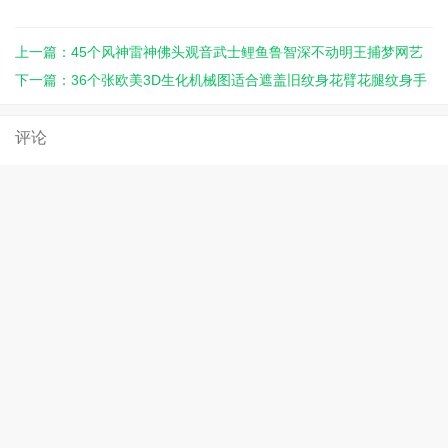
上一篇：45个风神雷神佛头观音武士鲤鱼鲁智深不动明王捕梦网艺
妓艺伎新传统纹身手稿图片 ... ...
下一篇：36个张欧美3D生化机械图适合遮盖旧纹身花臂花腿纹身手
稿图片图案大全集合集 ... ...
评论