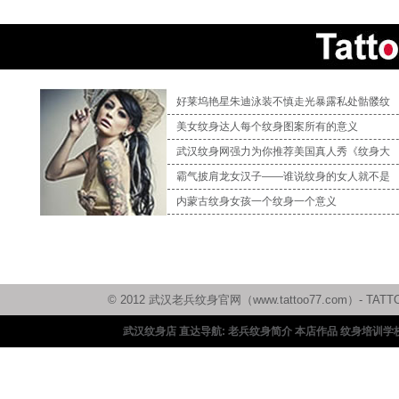
好莱坞艳星朱迪泳装不慎走光暴露私处骷髅纹
美女纹身达人每个纹身图案所有的意义
武汉纹身网强力为你推荐美国真人秀《纹身大
霸气披肩龙女汉子——谁说纹身的女人就不是
内蒙古纹身女孩一个纹身一个意义
© 2012 武汉老兵纹身官网（www.tattoo77.com）
武汉纹身店 直达导航:
老兵纹身简介
本店作品
纹身培训学