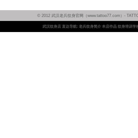
© 2012 武汉老兵纹身官网（www.tattoo77.com）
武汉纹身店 直达导航:
老兵纹身简介
本店作品
纹身培训学