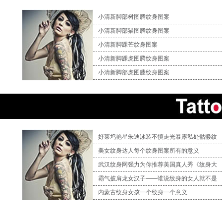
小清新脚部树图腾纹身图案
小清新脚部猫图腾纹身图案
小清新脚踝芒纹身图案
小清新脚踝虎图腾纹身图案
小清新脚部虎图塍纹身图案
好莱坞艳星朱迪泳装不慎走光暴露私处骷髅纹
美女纹身达人每个纹身图案所有的意义
武汉纹身网强力为你推荐美国真人秀《纹身大
霸气披肩龙女汉子——谁说纹身的女人就不是
内蒙古纹身女孩一个纹身一个意义