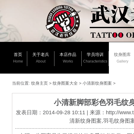
首页
关于老兵
本店作品
学员培训
纹身图库
Home
About
Works
Characteristics
Gallery
当前位置:
纹身主页
>
纹身图案大全
>
小清新纹身图案
>
小清新脚部彩色羽毛纹
发表日期：2014-09-28 10:11 | 来源：http://www.
清新纹身图案,羽毛纹身图