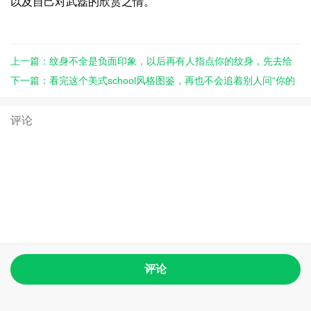
以及自己对武磊的欣赏之情。
上一篇：纹身不全是负面印象，以后再有人指点你的纹身，先去给
丫上一课！ ... ... ...
下一篇：看完这个美式school风格图鉴，再也不会追着别人问“你的
纹身是啥意思”了！ ...
评论