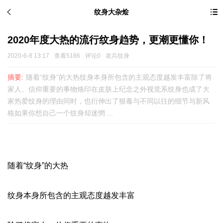
纹身大杂烩
2020年度大热的流行纹身趋势，更潮更懂你！
2020-6-8 13:17
查看5186
评论0
老兵纹身
摘要:
随着“纹身”的大热纹身本身所包含的主观态度越发丰富除了将
家人、信仰重要的事物烙印在皮肤上纪念之外视觉系纹身也成了大
家热爱纹身的理由同时，也衍伸出了狠毒与不同以往的细节与新风
格如果你想自己一个纹身却迷惘 ...
随着“
纹身
”的大热
纹身本身所包含的主观态度越发丰富