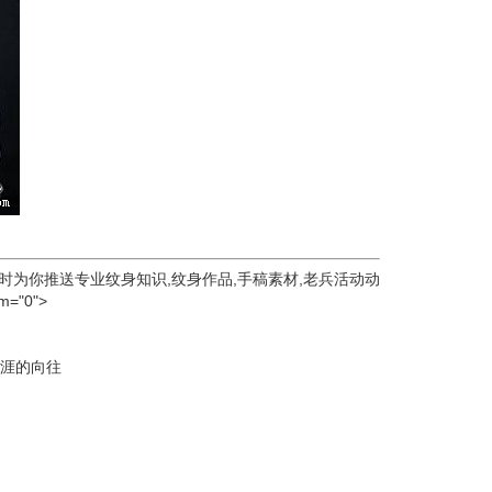
年,每晚8点定时为你推送专业纹身知识,纹身作品,手稿素材,老兵活动动
m="0">
涯的向往