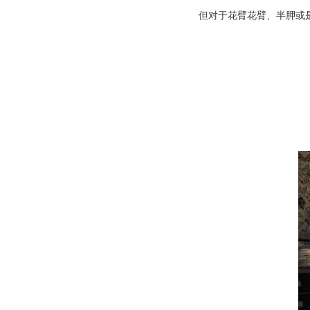
但对于花臂花臂、半胛或