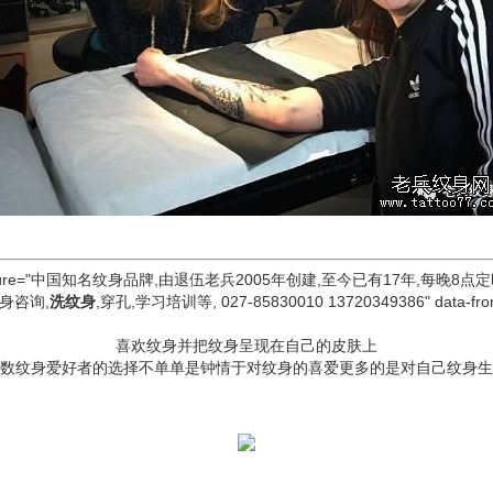
 data-signature="中国知名纹身品牌,由退伍老兵2005年创建,至今已有17
身咨询,
洗纹身
,穿孔,学习培训等, 027-85830010 13720349386" data-fro
喜欢纹身并把纹身呈现在自己的皮肤上
数纹身爱好者的选择不单单是钟情于对纹身的喜爱更多的是对自己纹身生