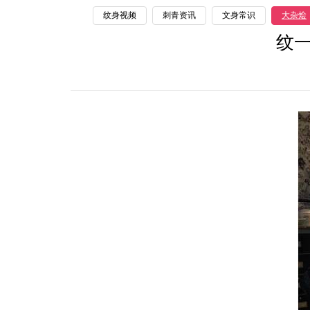
纹身视频
刺青资讯
文身常识
大杂烩
纹