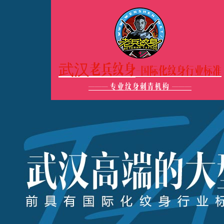
武汉老兵纹身
-国际化纹身行业标准
———
专业纹身刺青机构
———