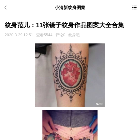
小清新纹身图案
纹身范儿：11张镜子纹身作品图案大全合集
2020-3-29 12:51
查看5544
评论0
纹身吧