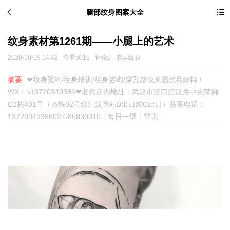
腿部纹身图案大全
纹身素材第1261期——小腿上的艺术
2020-10-19 14:42
查看6018
评论0
老兵纹身
摘要:
❤纹身预约/纹身培训/纹身咨询/穿孔都快来骚扰兵妹鸭！
WX：h13720349386❤老兵店内地址：武汉市汉口江汉路中央荣御
C2栋401号（地铁02号线江汉路站B出口或C出口）联系电话：
13720349386027-85830010丨每日一壁丨常识 ...