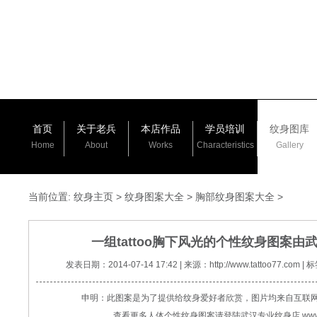
首页
关于老兵
本店作品
学员培训
纹身图库
Home
About
Works
Characteristics
Gallery
当前位置:
纹身主页
>
纹身图案大全
>
胸部纹身图案大全
>
一组tattoo胸下风光的个性纹身图案由
发表日期：2014-07-14 17:42 | 来源：http://www.tattoo77.
申明：此图案是为了提供给纹身爱好者欣赏，图片均来自互联
查看更多人体个性纹身图案请登陆武汉专业纹身店 www.tat