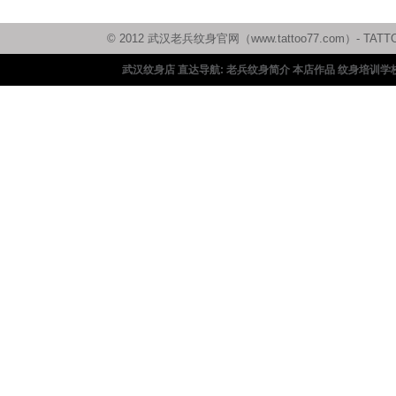
© 2012 武汉老兵纹身官网（www.tattoo77.com）
武汉纹身店 直达导航:
老兵纹身简介
本店作品
纹身培训学