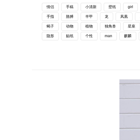
情侣
手稿
小清新
壁纸
girl
手指
胳膊
半甲
龙
凤凰
蝎子
动物
植物
独角兽
星座
隐形
贴纸
个性
man
麒麟