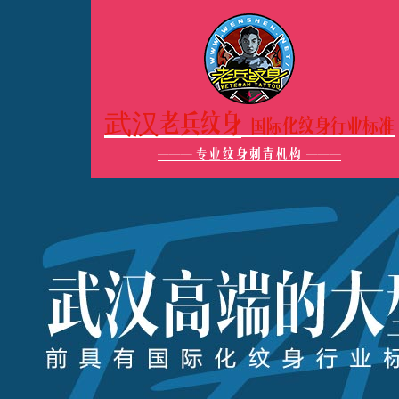
武汉老兵纹身
-国际化纹身行业标准
———
专业纹身刺青机构
———