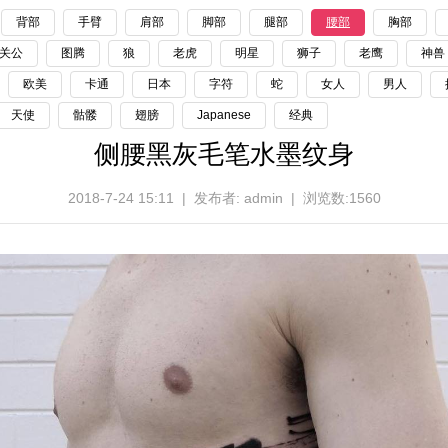
背部
手臂
肩部
脚部
腿部
腰部
胸部
关公
图腾
狼
老虎
明星
狮子
老鹰
神兽
欧美
卡通
日本
字符
蛇
女人
男人
天使
骷髅
翅膀
Japanese
经典
侧腰黑灰毛笔水墨纹身
2018-7-24 15:11 | 发布者: admin | 浏览数:1560