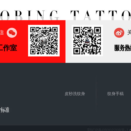
信
工作室
服务热
皮秒洗纹身
纹身手稿
业标准
鄂ICP备09002209号-1