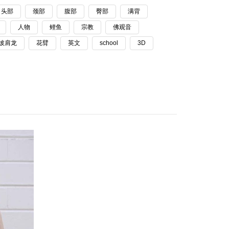
头部
颈部
腹部
臀部
满背
人物
鲤鱼
宗教
佛观音
披肩龙
花臂
英文
school
3D