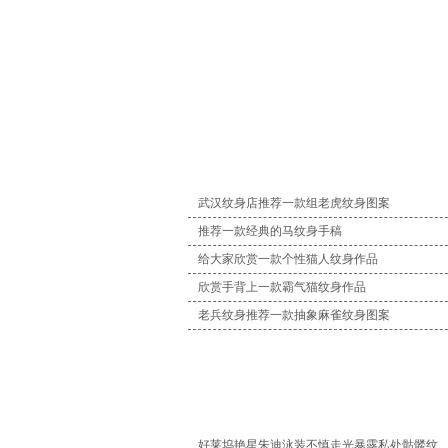
武汉纹身店推荐一款组老虎纹身图案
推荐一款经典的马纹身手稿
给大家欣赏一款个性猫人纹身作品
欣赏手背上一款霸气猫纹身作品
老兵纹身推荐一款抽象麻雀纹身图案
好莱坞艳星朱迪泳装不慎走光暴露私处骷髅纹