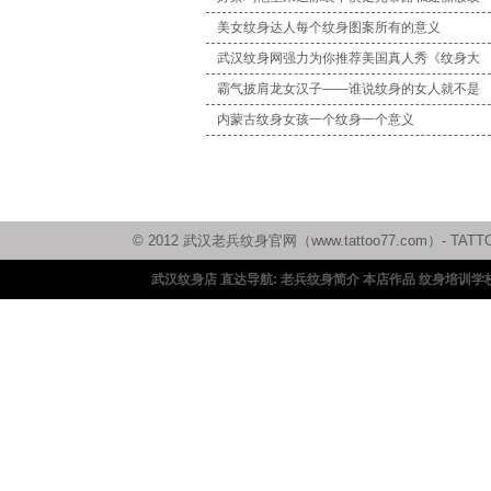
美女纹身达人每个纹身图案所有的意义
武汉纹身网强力为你推荐美国真人秀《纹身大
霸气披肩龙女汉子——谁说纹身的女人就不是
内蒙古纹身女孩一个纹身一个意义
© 2012 武汉老兵纹身官网（www.tattoo77.com）
武汉纹身店 直达导航:
老兵纹身简介
本店作品
纹身培训学