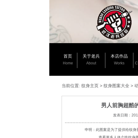
首页
关于老兵
本店作品
Home
About
Works
C
当前位置:
纹身主页
>
纹身图案大全
>
男人前胸超酷的n
发表日期：2013-
申明：此图案是为了提供给纹身
查看更多人体个性纹身图案请