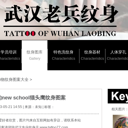
学员培训
纹身图库
特色洗纹身
纹身器材
人体穿孔
haracteristics
Gallery
Characteristics
Characteristics
Characteristi
动物纹身图案大全
>
ew school猫头鹰纹身图案
05-21 14:55 | 来源：未知 | 标签：
相关图片
爱好者欣赏，图片均来自互联网如有异议，请联系本站
登陆武汉专业纹身店 www.tattoo77.com