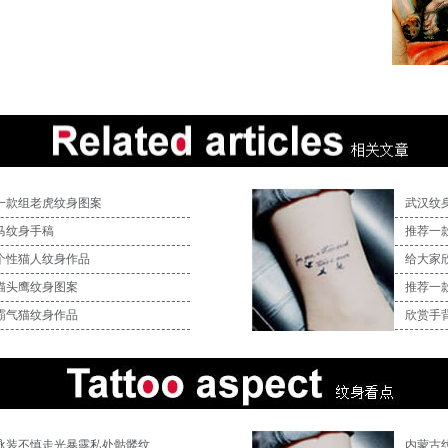
一款组老虎纹身图案
武汉纹
马纹身手稿
推荐一
个性猫人纹身作品
给大家
猫头鹰纹身图案
推荐一
霸气猫纹身作品
欣赏手
泳装不慎走光暴露私处骷髅纹
内蒙古