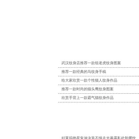
武汉纹身店推荐一款组老虎纹身图案
推荐一款经典的马纹身手稿
给大家欣赏一款个性猫人纹身作品
推荐一款时尚的猫头鹰纹身图案
欣赏手背上一款霸气猫纹身作品
好莱坞艳星朱迪泳装不慎走光暴露私处骷髅纹