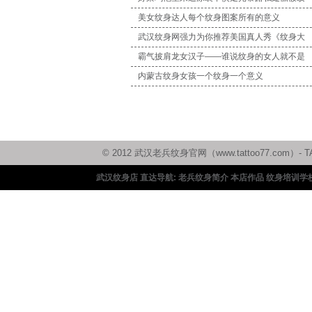
美女纹身达人每个纹身图案所有的意义
武汉纹身网强力为你推荐美国真人秀《纹身大
霸气披肩龙女汉子——谁说纹身的女人就不是
内蒙古纹身女孩一个纹身一个意义
© 2012 武汉老兵纹身官网（www.tattoo77.c
武汉纹身店 直达导航:
老兵纹身简介
本店作品
纹身培训学