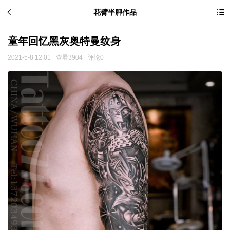
花臂半胛作品
童年回忆黑灰奥特曼纹身
2021-5-8 12:01
查看3904
评论0