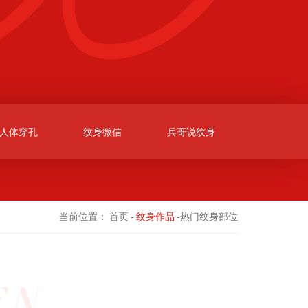
人体穿孔
纹身微信
兵哥说纹身
当前位置：
首页
-
纹身作品
-热门纹身部位
EN