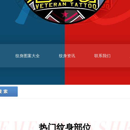
纹身图案大全
纹身资讯
联系我们
EMENWENSH
热门纹身部位