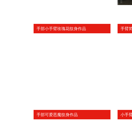
手部小手臂玫瑰花纹身作品
手臂
手部可爱恶魔纹身作品
小手