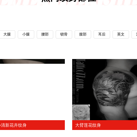
大腿
小腿
腰部
锁骨
腹部
耳后
英文
小清新花卉纹身
大臂莲花纹身