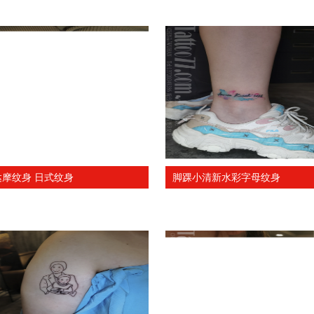
达摩纹身 日式纹身
脚踝小清新水彩字母纹身