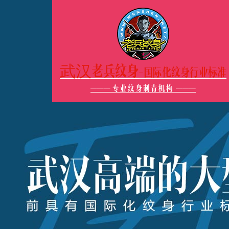
武汉老兵纹身
-国际化纹身行业标准
———
专业纹身刺青机构
———