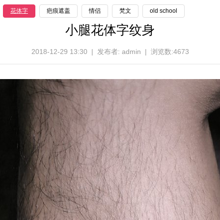
花体字
疤痕遮盖
情侣
梵文
old school
小腿花体字纹身
2018-12-29 13:30 | 发布者: admin | 浏览数:4673