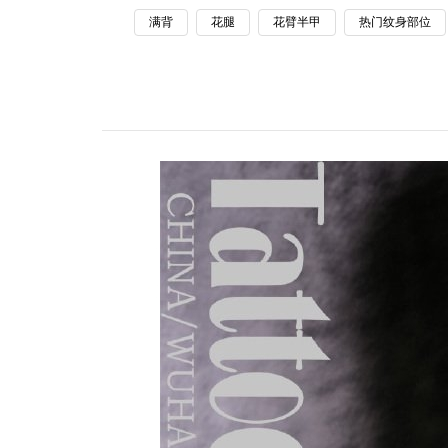
满背
花腿
花臂半甲
热门纹身部位