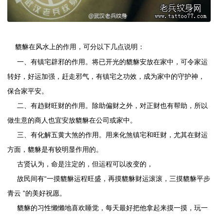
貔貅在风水上的作用，可分以下几点说明：
一、有镇宅辟邪的作用。将已开光的貔貅安放在家中，可令家运
转好，好运加强，赶走邪气，有镇宅之功效，成为家中的守护神，
保合家平安。
二、有趋财旺财的作用。除助偏财之外，对正财也有帮助，所以
做生意的商人也宜安放貔貅在公司或家中。
三、有化解五黄大煞的作用。用来化煞镇宅和旺财，尤其在财运
方面，貔貅是有较明显作用的。
古贤认为，命是注定的，但运程可以改变的，
故民间有“一摸貔貅运程旺盛，再摸貔貅财运滚滚，三摸貔貅平步
青云 ”的美好祝愿。
貔貅的习性懒懒地喜欢睡觉，每天最好把他拿起来摸一摸，玩一