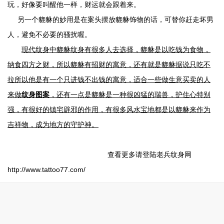
玩，好像要叫醒他一样，财运就会跟着来。
另一个貔貅的妙用是在案头摆放貔貅饰物的话，可替你赶走坏男
人，避免不必要的骚扰喔。
现代
纹身
中貔貅纹身有很多人去选择，貔貅是以吃钱为食物，
纳食四方之财，所以貔貅有招财的寓意，还有就是貔貅据说只吃不
拉所以他是有一个只进钱不出钱的寓意，适合一些做生意买卖的人
来做
纹身图案
，还有一点是貔貅是一种很凶猛的瑞兽，护住心特别
强，有很好的镇宅辟邪的作用，有很多风水宝地都是以貔貅来作为
吉祥物，成为地方的守护神。
查看更多请登陆老兵纹身网
http://www.tattoo77.com/