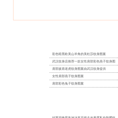
彩色暗黑欧美山羊角的美杜莎纹身图案
武汉纹身店推荐一款女性肩部彩色燕子纹身图
肩部披肩老虎纹身图案由武汉纹身提供
女性肩部燕子纹身图案
肩部彩色兔子纹身图案
好莱坞艳星朱迪泳装不慎走光暴露私处骷髅纹