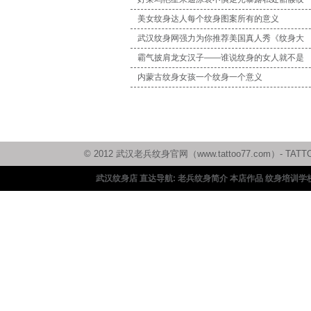
美女纹身达人每个纹身图案所有的意义
武汉纹身网强力为你推荐美国真人秀《纹身大
霸气披肩龙女汉子——谁说纹身的女人就不是
内蒙古纹身女孩一个纹身一个意义
© 2012 武汉老兵纹身官网（www.tattoo77.com）
武汉纹身店 直达导航:
老兵纹身简介
本店作品
纹身培训学