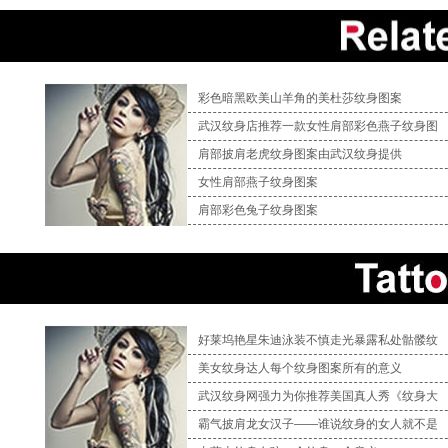
彩色暗黑欧美山羊角的美杜莎纹身图案
武汉纹身店推荐一款女性肩部彩色燕子纹身图
肩部披肩老虎纹身图案由武汉纹身提供
女性肩部燕子纹身图案
肩部彩色兔子纹身图案
好莱坞艳星朱迪泳装不慎走光暴露私处骷髅纹
美女纹身达人每个纹身图案所有的意义
武汉纹身网强力为你推荐美国真人秀《纹身大
霸气披肩龙女汉子——谁说纹身的女人就不是