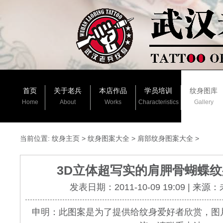
首页
关于老兵
本店作品
学员培训
纹身图库
Home
About
Works
Characteristics
Gallery
当前位置:
纹身主页
>
纹身图案大全
>
肩部纹身图案大全
>
3D立体超写实的肩胛骨蝴蝶
发表日期：2011-10-09 19:09 | 来源
申明：此图案是为了提供给纹身爱好者欣赏，图