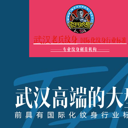
武汉老兵纹身
-国际化纹身行业标准
———
专业纹身刺青机构
———