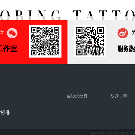
信
工作室
服务热
皮秒洗纹身
纹身手稿
业标准
鄂ICP备09002209号-1