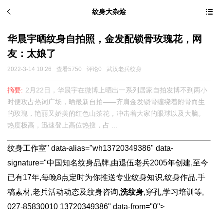
纹身大杂烩
华晨宇晒纹身自拍照，金发配锁骨玫瑰花，网
友：太娘了
2022-3-14 10:26
查看5750
评论0
武汉老兵纹身
摘要:
2月22日，华晨宇在微博上晒出一系列居家自拍发博不到两小
时便攻占热词广场，晒最新自拍——齐肩金发锁骨缠绕着附骨而生
的玫瑰，艳丽又娇美的红色山茶花，冲击着大家的眼球以及大脑。
热度极高，迅速登上高位热搜，占 ...
纹身工作室" data-alias="wh13720349386" data-
signature="中国知名纹身品牌,由退伍老兵2005年创建,至今
已有17年,每晚8点定时为你推送专业纹身知识,纹身作品,手
稿素材,老兵活动动态及纹身咨询,
洗纹身
,穿孔,学习培训等,
027-85830010 13720349386" data-from="0">