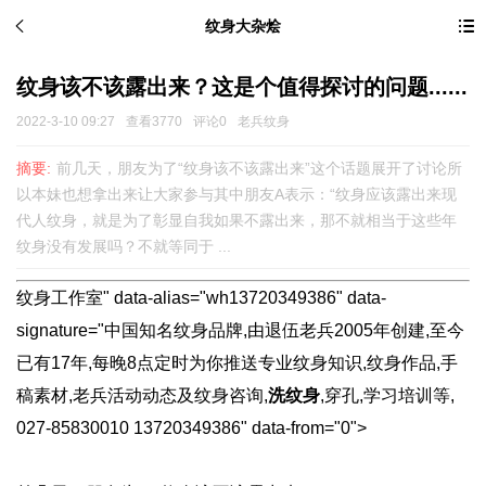
纹身大杂烩
纹身该不该露出来？这是个值得探讨的问题......
2022-3-10 09:27
查看3770
评论0
老兵纹身
摘要:
前几天，朋友为了“纹身该不该露出来”这个话题展开了讨论所
以本妹也想拿出来让大家参与其中朋友A表示：“纹身应该露出来现
代人纹身，就是为了彰显自我如果不露出来，那不就相当于这些年
纹身没有发展吗？不就等同于 ...
纹身工作室" data-alias="wh13720349386" data-
signature="中国知名纹身品牌,由退伍老兵2005年创建,至今
已有17年,每晚8点定时为你推送专业纹身知识,纹身作品,手
稿素材,老兵活动动态及纹身咨询,
洗纹身
,穿孔,学习培训等,
027-85830010 13720349386" data-from="0">