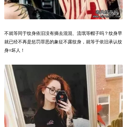
不就等同于纹身依旧没有摘去混混、流氓等帽子吗？纹身早
就已经不再是惩罚罪恶的象征不露纹身，就等于依旧承认纹
身=坏人！