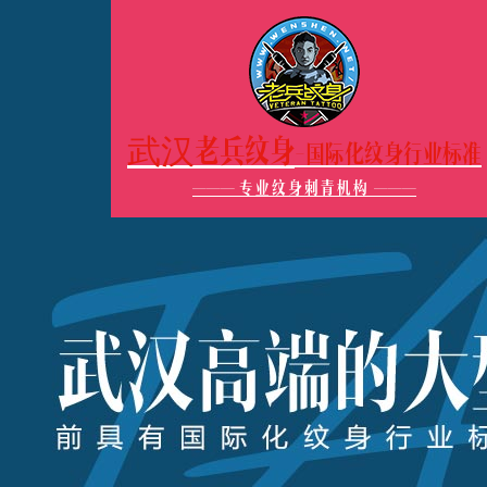
武汉老兵纹身
-国际化纹身行业标准
———
专业纹身刺青机构
———