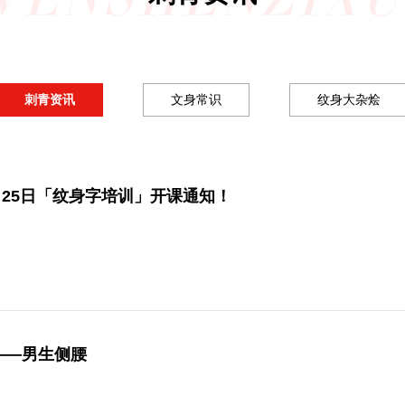
刺青资讯
文身常识
纹身大杂烩
2月25日「纹身字培训」开课通知！
——男生侧腰