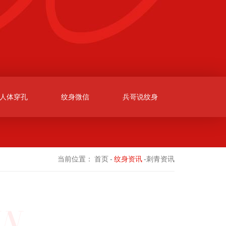
人体穿孔
纹身微信
兵哥说纹身
当前位置：
首页
-
纹身资讯
-刺青资讯
N