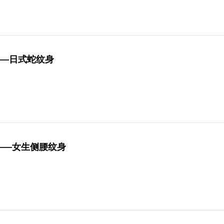
——日式蛇纹身
——女生侧腰纹身