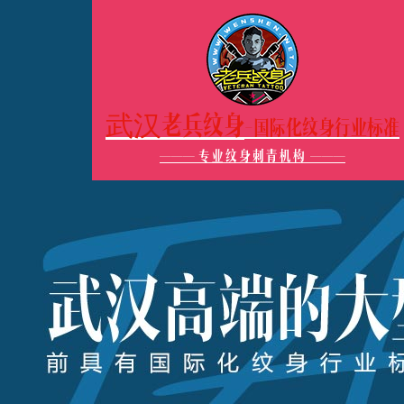
武汉老兵纹身
-国际化纹身行业标准
———
专业纹身刺青机构
———