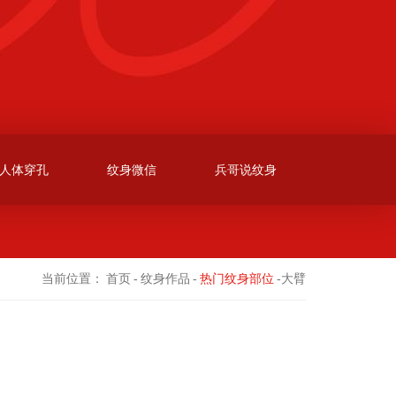
人体穿孔
纹身微信
兵哥说纹身
当前位置：
首页
-
纹身作品
-
热门纹身部位
-大臂