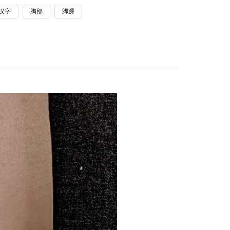
汉字
胸部
脚踝