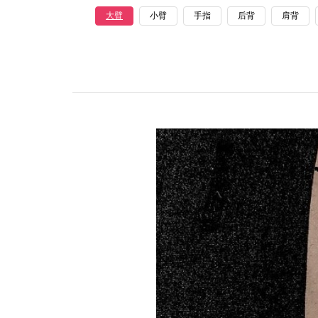
大臂
小臂
手指
后背
肩背