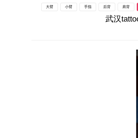
大臂
小臂
手指
后背
肩背
武汉ta