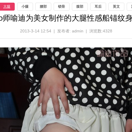
大腿
小腿
腰部
锁骨
腹部
耳后
英文
ttoo师喻迪为美女制作的大腿性感船锚纹
2013-3-14 12:54 | 发布者: admin | 浏览数:4328