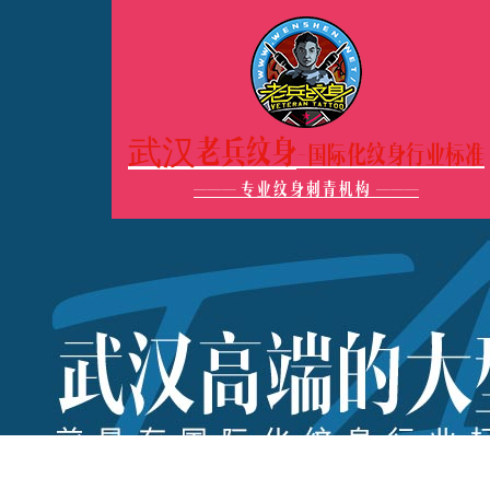
武汉老兵纹身
-国际化纹身行业标准
———
专业纹身刺青机构
———