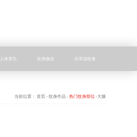
人体穿孔
纹身微信
兵哥说纹身
当前位置：
首页
-
纹身作品
-
热门纹身部位
-大腿