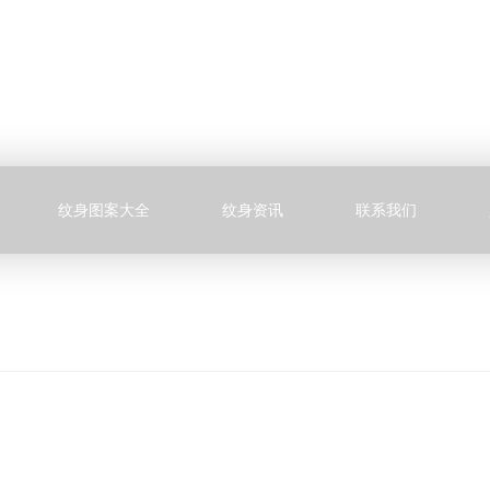
纹身图案大全
纹身资讯
联系我们