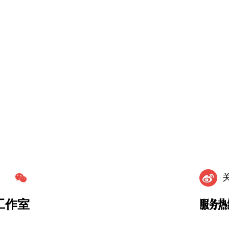
信
工作室
服务热