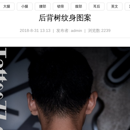
大腿
小腿
腰部
锁骨
腹部
耳后
英文
后背树纹身图案
2018-8-31 13:13 | 发布者: admin | 浏览数:2239