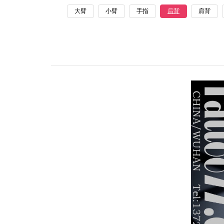
大臂
小臂
手指
后背
肩背