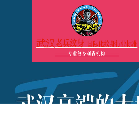
武汉老兵纹身
-国际化纹身行业标准
———
专业纹身刺青机构
———