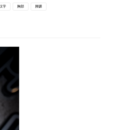
汉字
胸部
脚踝