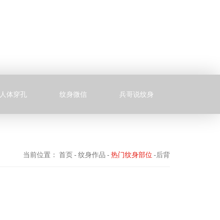
人体穿孔
纹身微信
兵哥说纹身
当前位置：
首页
-
纹身作品
-
热门纹身部位
-后背