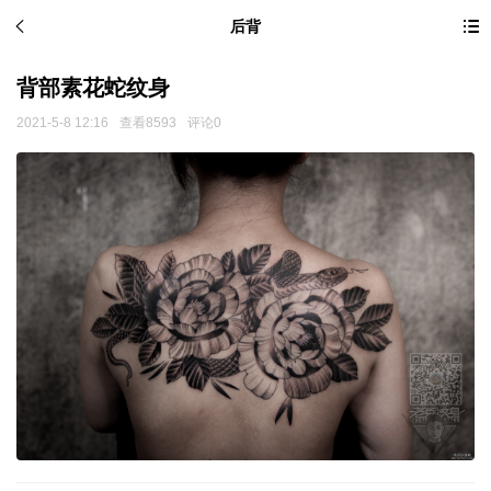
后背
背部素花蛇纹身
2021-5-8 12:16
查看8593
评论0