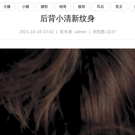
大腿
小腿
腰部
锁骨
腹部
耳后
英文
后背小清新纹身
2021-10-18 13:42 | 发布者: admin | 浏览数:3237