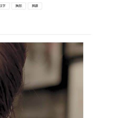
汉字
胸部
脚踝