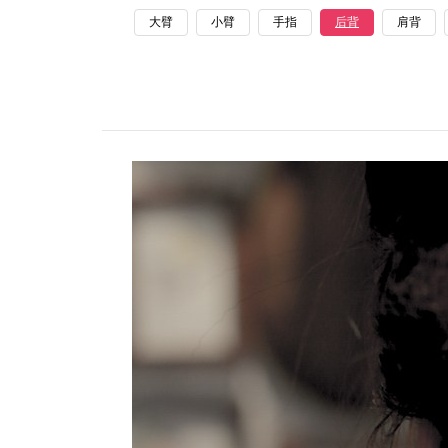
大臂
小臂
手指
后背
肩背