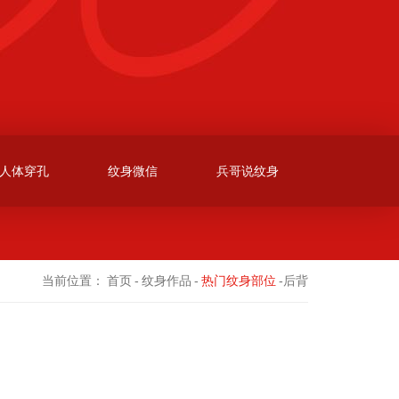
人体穿孔
纹身微信
兵哥说纹身
当前位置：
首页
-
纹身作品
-
热门纹身部位
-后背