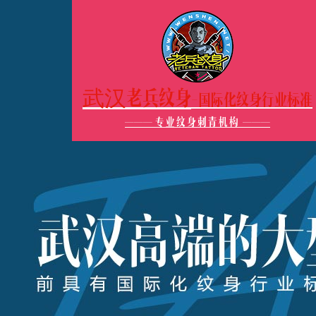
武汉老兵纹身
-国际化纹身行业标准
———
专业纹身刺青机构
———