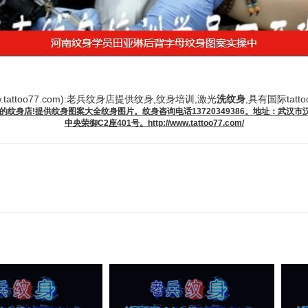
.tattoo77.com):老兵纹身店提供纹身,纹身培训,激光
洗纹身
,具有国际tat
的纹身店!提供
纹身图案大全
纹身图片
。纹身咨询电话13720349386。地址：武汉
中央荣御C2座401号。http://www.tattoo77.com/