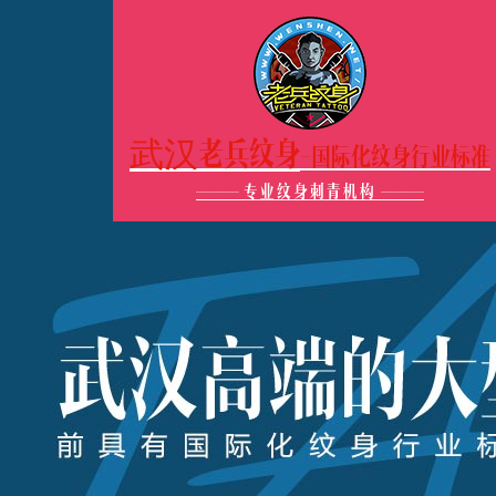
武汉老兵纹身
-国际化纹身行业标准
———
专业纹身刺青机构
———