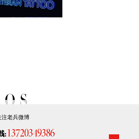
关注老兵微博
13720349386
线: