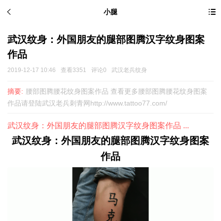
小腿
武汉纹身：外国朋友的腿部图腾汉字纹身图案
作品
2019-12-17 10:46
查看3351
评论0
武汉老兵纹身
摘要:
腰部图腾腰花纹身图案作品 查看更多腰部图腾腰花纹身图案
作品请登陆武汉老兵刺青网http://www.tattoo77.com/
武汉纹身：外国朋友的腿部图腾汉字纹身图案作品 ...
武汉纹身
：外国朋友的腿部
图腾汉字纹身
图案
作品