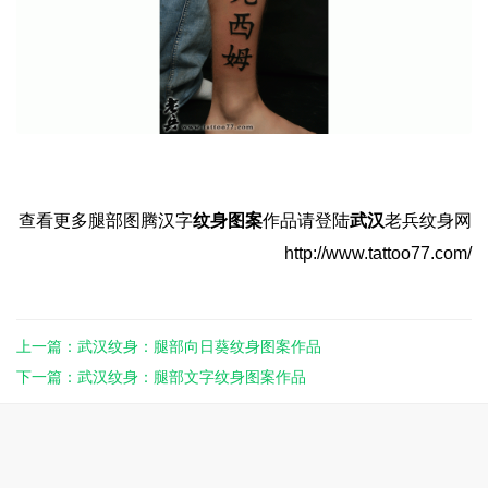
查看更多腿部图腾汉字
纹身图案
作品请登陆
武汉
老兵纹身网
http://www.tattoo77.com/
上一篇：武汉纹身：腿部向日葵纹身图案作品
下一篇：武汉纹身：腿部文字纹身图案作品