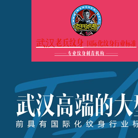
武汉老兵纹身
-国际化纹身行业标准
———
专业纹身刺青机构
———