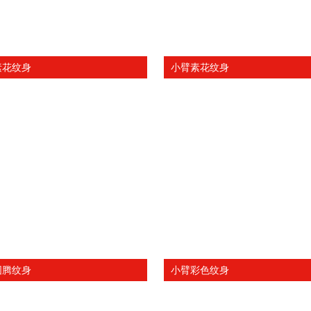
素花纹身
小臂素花纹身
图腾纹身
小臂彩色纹身