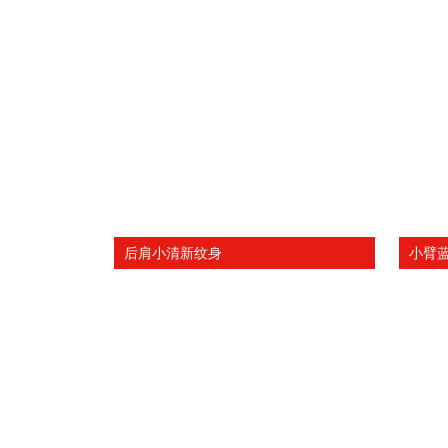
后肩小清新纹身
小臂