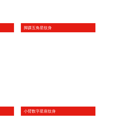
脚踝五角星纹身
小臂数字星座纹身