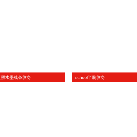
蓝黑水墨线条纹身
school半胸纹身