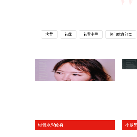
满背
花腿
花臂半甲
热门纹身部位
锁骨水彩纹身
小腿