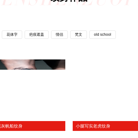
花体字
疤痕遮盖
情侣
梵文
old school
黑灰帆船纹身
小腿写实老虎纹身