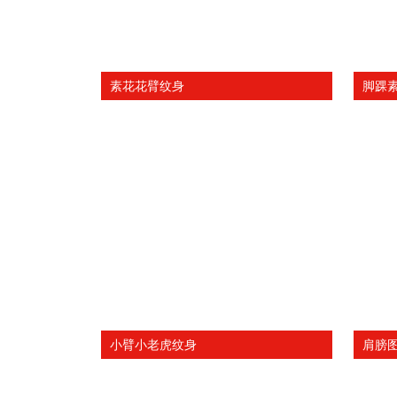
素花花臂纹身
脚踝
小臂小老虎纹身
肩膀