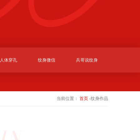
人体穿孔
纹身微信
兵哥说纹身
当前位置：
首页
-纹身作品
IN