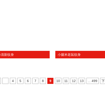
小清新纹身
小腿米老鼠纹身
4
5
6
7
8
9
10
11
12
13
... 499
下