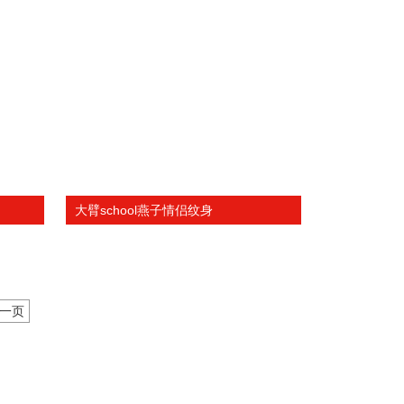
大臂school燕子情侣纹身
一页