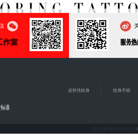
信
工作室
服务热
皮秒洗纹身
纹身手稿
业标准
鄂ICP备09002209号-1