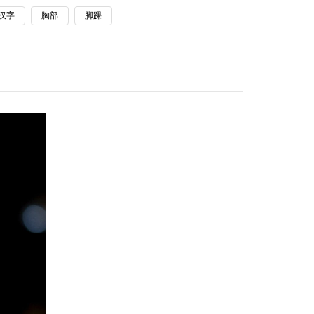
汉字
胸部
脚踝