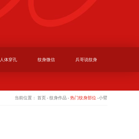
人体穿孔
纹身微信
兵哥说纹身
当前位置：
首页
-
纹身作品
-
热门纹身部位
-小臂