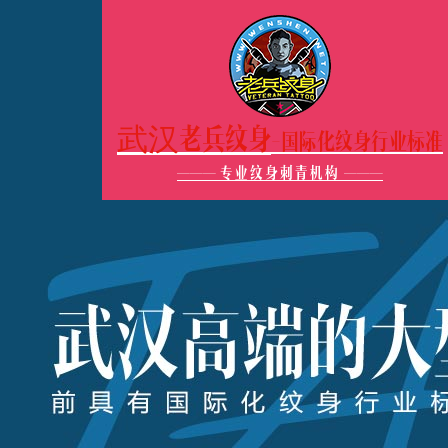
武汉老兵纹身
-国际化纹身行业标准
———
专业纹身刺青机构
———