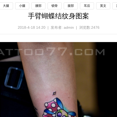
大腿
小腿
腰部
锁骨
腹部
耳后
英文
手臂蝴蝶结纹身图案
2018-4-18 14:20 | 发布者: admin | 浏览数:2476