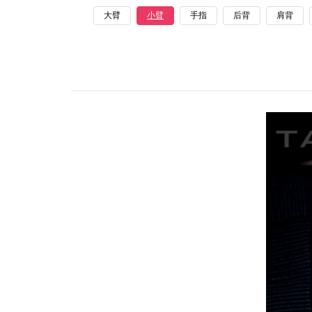
大臂
小臂
手指
后背
肩背