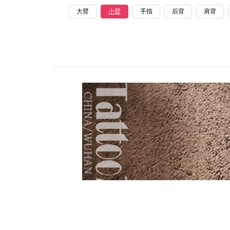
大臂
小臂
手指
后背
肩背