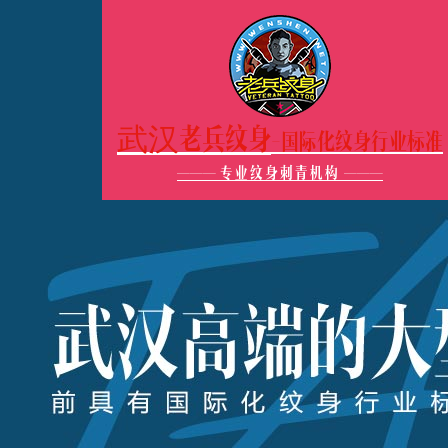
武汉老兵纹身
-国际化纹身行业标准
———
专业纹身刺青机构
———