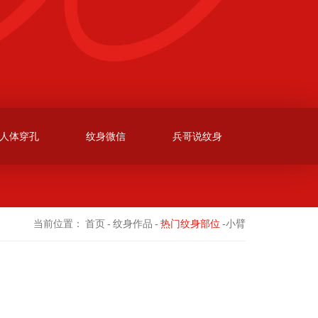
人体穿孔
纹身微信
兵哥说纹身
当前位置：
首页
-
纹身作品
-
热门纹身部位
-小臂