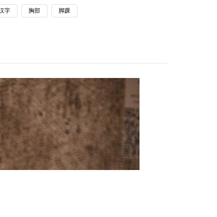
汉字
胸部
脚踝