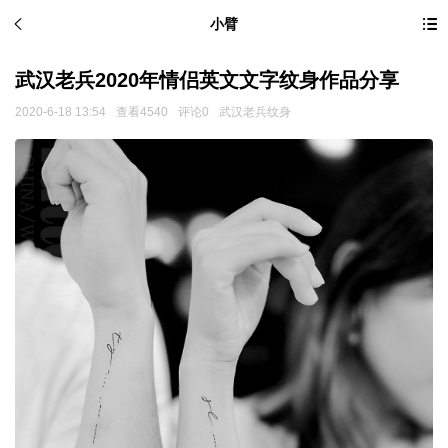
小臂
武汉老兵2020年情侣英文文字纹身作品分享
2020-6-18 13:54
查看4540
评论0
武汉老兵纹身