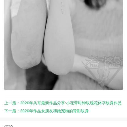
上一篇：2020年兵哥最新作品分享:小花臂时钟玫瑰花体字纹身作品
下一篇：2020年作品女朋友和她宠物的背影纹身